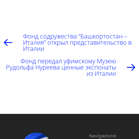
Фонд содружества “Башкортостан –
Италия” открыл представительство в
Италии
Фонд передал уфимскому Музею
Рудольфа Нуреева ценные экспонаты
из Италии
Navigazione